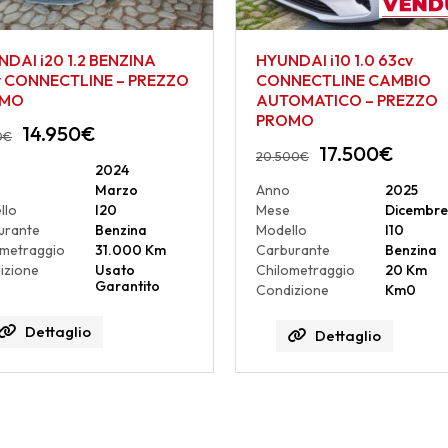
DAI i20 1.2 BENZINA
HYUNDAI i10 1.0 63cv
v CONNECTLINE – PREZZO
CONNECTLINE CAMBIO
OMO
AUTOMATICO – PREZZO
PROMO
14.950
€
0
€
17.500
€
20.500
€
2024
Marzo
Anno
2025
llo
I20
Mese
Dicembre
urante
Benzina
Modello
I10
ometraggio
31.000 Km
Carburante
Benzina
izione
Usato
Chilometraggio
20 Km
Garantito
Condizione
Km0
Dettaglio
Dettaglio