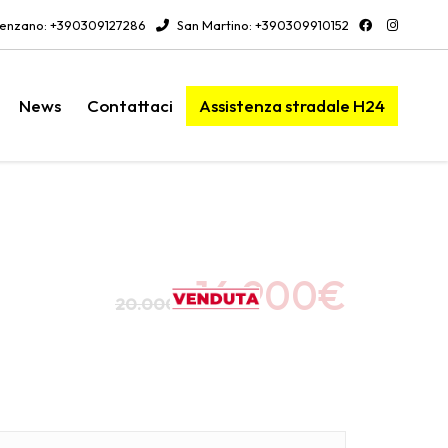
enzano: +390309127286
San Martino: +390309910152
News
Contattaci
Assistenza stradale H24
16.900
€
20.000
€