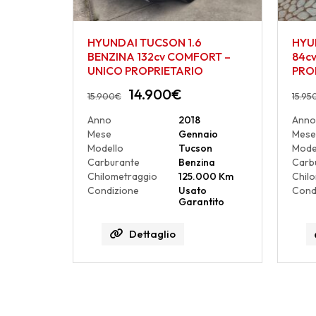
HYUNDAI TUCSON 1.6
HYUN
BENZINA 132cv COMFORT –
84c
UNICO PROPRIETARIO
PR
14.900
€
15.900
€
15.95
Anno
2018
Anno
Mese
Gennaio
Mese
Modello
Tucson
Mode
Carburante
Benzina
Carb
Chilometraggio
125.000 Km
Chil
Condizione
Usato
Cond
Garantito
Dettaglio