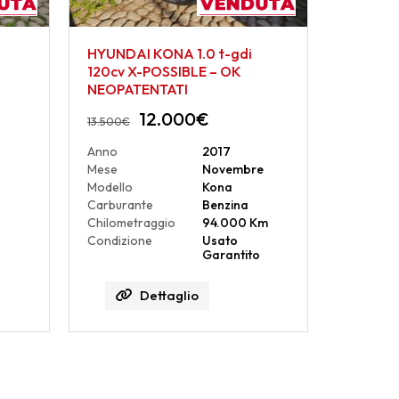
HYUNDAI KONA 1.0 t-gdi
120cv X-POSSIBLE – OK
NEOPATENTATI
12.000
€
13.500
€
Anno
2017
Mese
Novembre
Modello
Kona
Carburante
Benzina
Chilometraggio
94.000 Km
Condizione
Usato
Garantito
Dettaglio