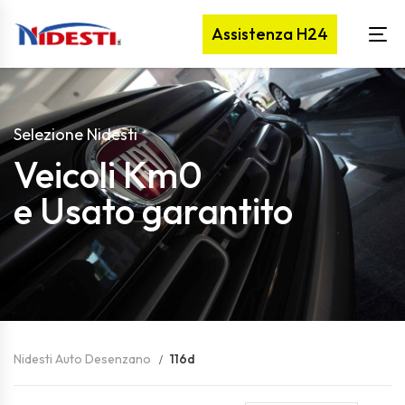
Assistenza H24
Selezione Nidesti
Veicoli Km0
e Usato garantito
Nidesti Auto Desenzano
116d