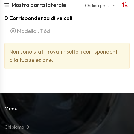
Mostra barra laterale
Ordina per nome
0
Corrispondenza di veicoli
Modello :
116d
Non sono stati trovati risultati corrispondenti
alla tua selezione.
Menu
Chi siamo