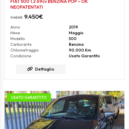
FIAT 500 1.2 69cv BENZINA POP – OK
NEOPATENTATI
9.450
€
9.450
€
Anno
2019
Mese
Maggio
Modello
500
Carburante
Benzina
Chilometraggio
90.000 Km
Condizione
Usato Garantito
Dettaglio
USATO GARANTITO