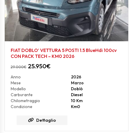
FIAT DOBLO’ VETTURA 5 POSTI 1.5 BlueHdi 100cv
CON PACK TECH – KM0 2026
25.950
€
29.000
€
Anno
2026
Mese
Marzo
Modello
Doblò
Carburante
Diesel
Chilometraggio
10 Km
Condizione
Km0
Dettaglio