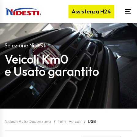
Assistenza H24
Selezione Nidesti
Veicoli Km0
e Usato garantito
Nidesti Auto Desenzano
Tutti I Veicoli
USB