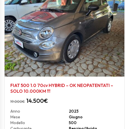
FIAT 500 1.0 70cv HYBRID – OK NEOPATENTATI –
SOLO 10.000KM !!!
14.500
€
19.000
€
Anno
2023
Mese
Giugno
Modello
500
Carburante
Benzina/Ibrida