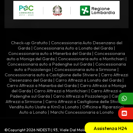
Check-up Gratuito
|
Concessionaria Auto Desenzano del
Garda
|
Concessionaria Auto a Lonato del Garda
|
Concessionaria auto a Manerba del Garda
|
Concessionaria
auto a Moniga del Garda
|
Concessionaria auto a Montichiari
|
Concessionaria auto a Padenghe sul Garda
|
Concessionaria
auto a Pozzolengo
|
Concessionaria auto a Sirmione
|
Concessionaria auto a Castiglione delle Stiviere
|
Carro Attrezzi
Desenzano del Garda
|
Carro Attrezzi a Lonato del Garda
|
Carro Attrezzi a Manerba del Garda
|
Carro Attrezzi a Moniga
del Garda
|
Carro Attrezzi a Montichiari
|
Carro Attrezzi a
Padenghe sul Garda
|
Carro Attrezzi a Pozzolengo
|
Carro
Attrezzi a Sirmione
|
Carro Attrezzi a Castiglione delle Stiviere
|
Vendita Auto Usate e Km0 a Lonato
|
Officina e Riparazioni
Auto a Lonato
|
Marchi Concessionaria a Lonato
Assistenza H24
©Copyright 2026 NIDESTI | 93, Viale Dal Molin - 25015 Desenzano Del