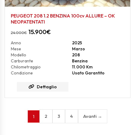
PEUGEOT 208 1.2 BENZINA 100cv ALLURE – OK
NEOPATENTATI
15.900
€
24.000
€
Anno
2025
Mese
Marzo
Modello
208
Carburante
Benzina
Chilometraggio
11.000 Km
Condizione
Usato Garantito
Dettaglio
2
3
4
Avanti →
1