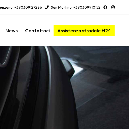
enzano: +390309127286
San Martino: +390309910152
News
Contattaci
Assistenza stradale H24