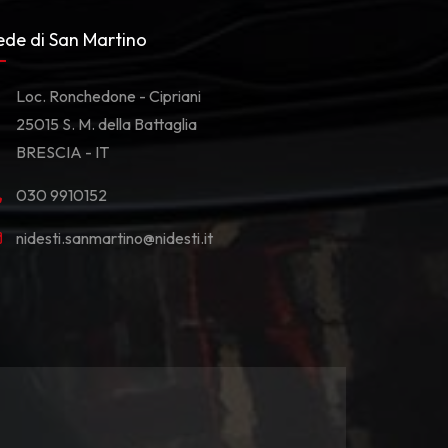
ede di San Martino
Loc. Ronchedone - Cipriani
25015 S. M. della Battaglia
BRESCIA - IT
030 9910152
nidesti.sanmartino@nidesti.it