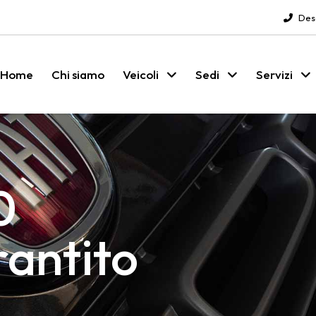
Des
Home
Chi siamo
Veicoli
Sedi
Servizi
0
rantito