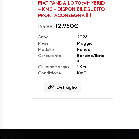
FIAT PANDA 1.0 70cv HYBRID
– KM0 – DISPONIBILE SUBITO
PRONTACONSEGNA !!!!
12.950
€
16.400
€
Anno
2026
Mese
Maggio
Modello
Panda
Carburante
Benzina/Ibrid
a
Chilometraggio
1 Km
Condizione
Km0
Dettaglio