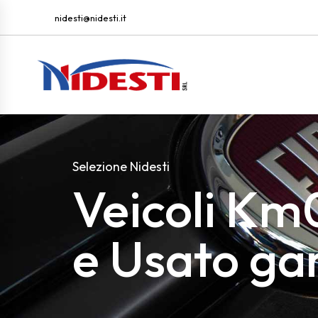
nidesti@nidesti.it
Selezione Nidesti
Veicoli Km
e Usato ga