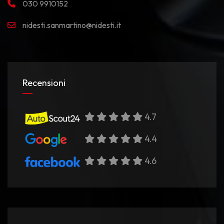
030 9910152
nidesti.sanmartino@nidesti.it
Recensioni
4.7
4.4
4.6